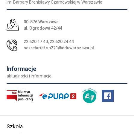
im. Barbary Bronisławy Czarnowskiej w Warszawie
Adres pocztowy:
00-876 Warszawa
ul. Ogrodowa 42/44
22 620 17 40
,
22 620 24 44
sekretariat.sp221@eduwarszawa.pl
Informacje
aktualności i informacje
Szkoła