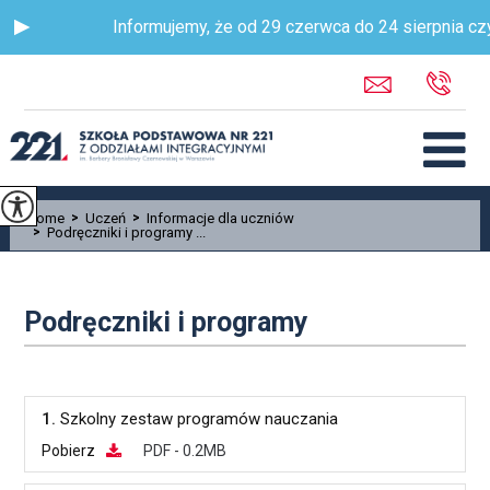
Informujemy, że od 29 czerwca do 24 sierpnia czy
Home
>
Uczeń
>
Informacje dla uczniów
>
Podręczniki i programy ...
Podręczniki i programy
1.
Szkolny zestaw programów nauczania
Pobierz
PDF - 0.2MB