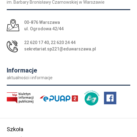
im. Barbary Bronisławy Czarnowskiej w Warszawie
Adres pocztowy:
00-876 Warszawa
ul. Ogrodowa 42/44
22 620 17 40
,
22 620 24 44
sekretariat.sp221@eduwarszawa.pl
Informacje
aktualności i informacje
Szkoła