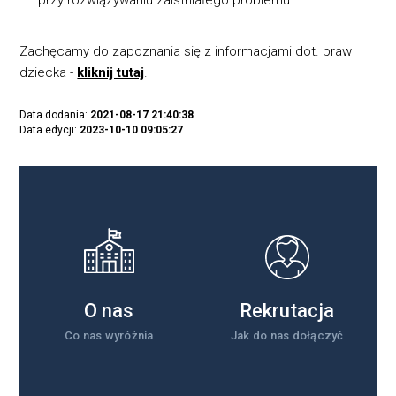
przy rozwiązywaniu zaistniałego problemu.
Zachęcamy do zapoznania się z informacjami dot. praw
dziecka -
kliknij tutaj
.
Data dodania:
2021-08-17 21:40:38
Data edycji:
2023-10-10 09:05:27
O nas
Rekrutacja
Co nas wyróżnia
Jak do nas dołączyć