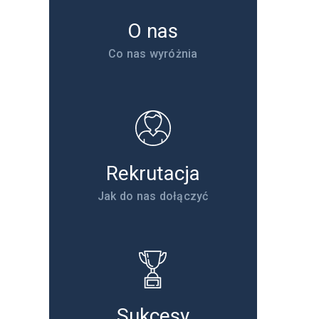
O nas
Co nas wyróżnia
Rekrutacja
Jak do nas dołączyć
Sukcesy