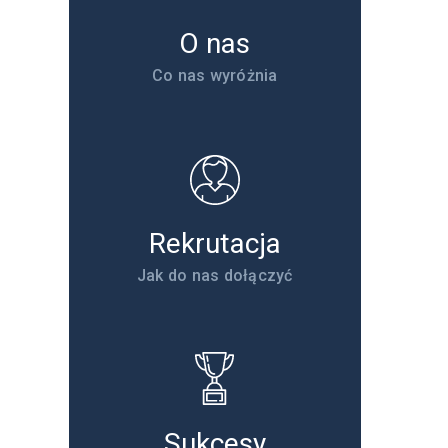
O nas
Co nas wyróżnia
Rekrutacja
Jak do nas dołączyć
Sukcesy