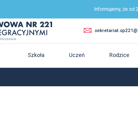
Informujemy, że od 29 c
sekretariat.sp221
Szkoła
Uczeń
Rodzice