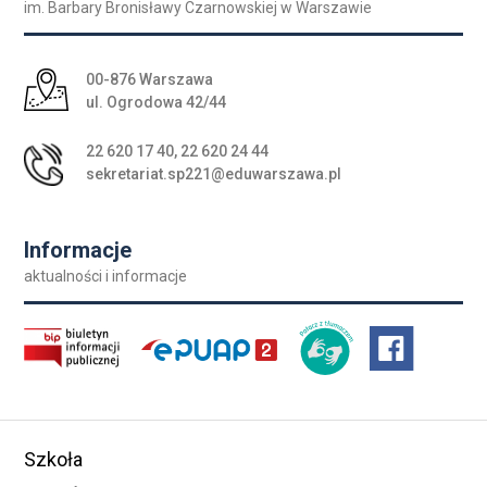
im. Barbary Bronisławy Czarnowskiej w Warszawie
Adres pocztowy:
00-876 Warszawa
ul. Ogrodowa 42/44
22 620 17 40
,
22 620 24 44
sekretariat.sp221@eduwarszawa.pl
Informacje
aktualności i informacje
Szkoła