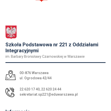
Szkoła Podstawowa nr 221 z Oddziałami
Integracyjnymi
im. Barbary Bronisławy Czarnowskiej w Warszawie
Adres pocztowy:
00-876 Warszawa
ul. Ogrodowa 42/44
22 620 17 40
,
22 620 24 44
sekretariat.sp221@eduwarszawa.pl