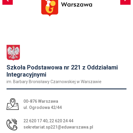
Szkoła Podstawowa nr 221 z Oddziałami
Integracyjnymi
im. Barbary Bronisławy Czarnowskiej w Warszawie
Adres pocztowy:
00-876 Warszawa
ul. Ogrodowa 42/44
22 620 17 40
,
22 620 24 44
sekretariat.sp221@eduwarszawa.pl