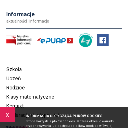
Informacje
aktualności i informacje
Szkoła
Uczeń
Rodzice
Klasy matematyczne
Kontakt
x
Deklaracja dostępności
INFORMACJA DOTYCZĄCA PLIKÓW COOKIES
Strona korzysta z plików cookies. Możesz określić warunki
przechowywania lub dostępu do plików cookies w Twojej