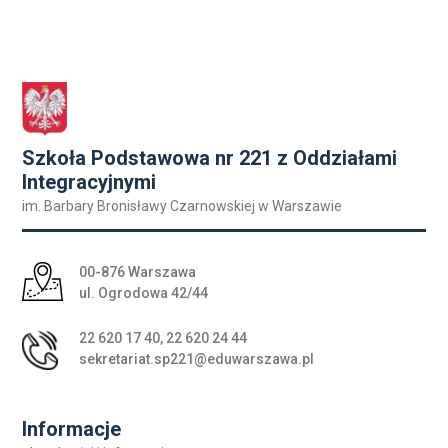
Szkoła Podstawowa nr 221 z Oddziałami
Integracyjnymi
im. Barbary Bronisławy Czarnowskiej w Warszawie
Adres pocztowy:
00-876 Warszawa
ul. Ogrodowa 42/44
22 620 17 40
,
22 620 24 44
sekretariat.sp221@eduwarszawa.pl
Informacje