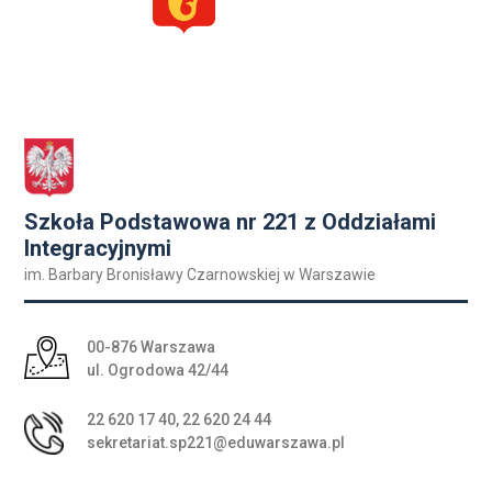
Szkoła Podstawowa nr 221 z Oddziałami
Integracyjnymi
im. Barbary Bronisławy Czarnowskiej w Warszawie
Adres pocztowy:
00-876 Warszawa
ul. Ogrodowa 42/44
22 620 17 40
,
22 620 24 44
sekretariat.sp221@eduwarszawa.pl